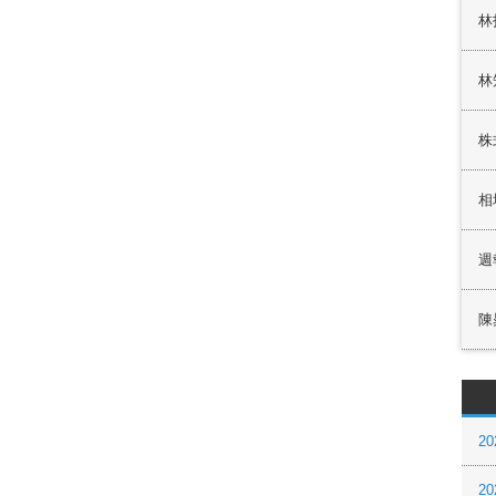
林
林
株
相
週
陳
20
20