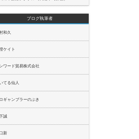
ブログ執筆者
村和久
澄ケイト
ンワード貿易株式会社
いてる仙人
ロギャンブラーのぶき
下誠
口新