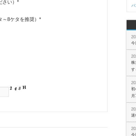
ださい）
*
パ
タ～8ケタを推奨）
*
2
今
2
株
す
2
初
月
2
迷
2
今