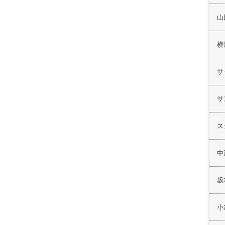
山
横
サ
サ
ス
中
坂
小