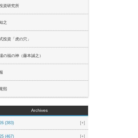
投資研究所
知之
式投資「虎の穴」
場の福の神（藤本誠之）
報
晁熙
Archives
26
(383)
[+]
25
(467)
[+]