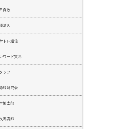
田良政
澤清久
ヤトレ通信
ンワード貿易
タッフ
源線研究会
本慎太郎
次郎講師