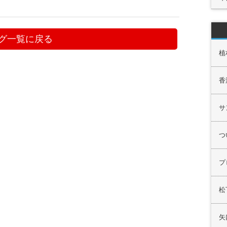
グ一覧に戻る
植
香
サ
つ
プ
松
矢