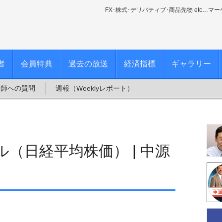
FX･株式･デリバティブ･商品先物 etc…マ
者
会員特典
過去の放送
経済指標
ギャラリー
講師への質問
週報（Weeklyレポート）
（日経平均株価） | 中源