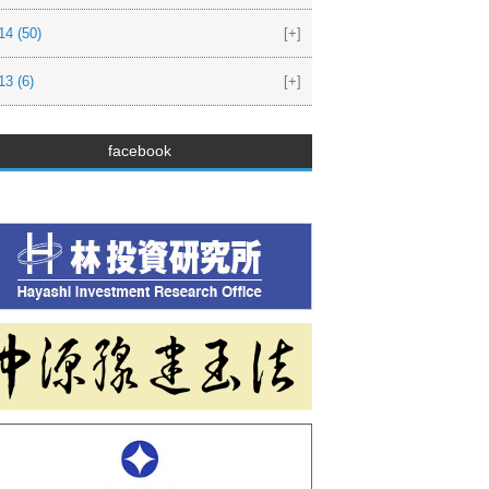
14
(50)
[+]
13
(6)
[+]
facebook