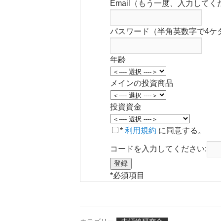
Email（もう一度、入力してく
パスワード（半角英数字で4ケ
年齢
メインの投資商品
投資資金
*
利用規約
に同意する。
コードを入力してください:
*
必須項目