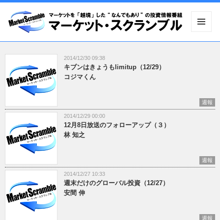
メニュ
ーとウ
ィジェ
2014/12/30 09:38
ット
キブンはきょうもlimitup（12/29）
コジマくん
週報
2014/12/29 00:00
12月8日放送のフォローアップ（３）
林 知之
週報
2014/12/27 10:33
週末だけのグローバル投資（12/27）
安間 伸
週報