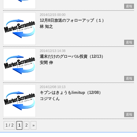
週報
2014/12/15 00:00
12月8日放送のフォローアップ（１）
林 知之
週報
2014/12/13 14:38
週末だけのグローバル投資（12/13）
安間 伸
週報
2014/12/08 10:13
キブンはきょうもlimitup（12/08）
コジマくん
週報
1 / 2
1
2
»