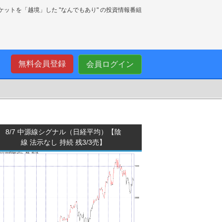
ーケットを「越境」した "なんでもあり" の投資情報番組
無料会員登録
会員ログイン
8/7 中源線シグナル（日経平均）【陰
線 法示なし 持続 残3/3売】