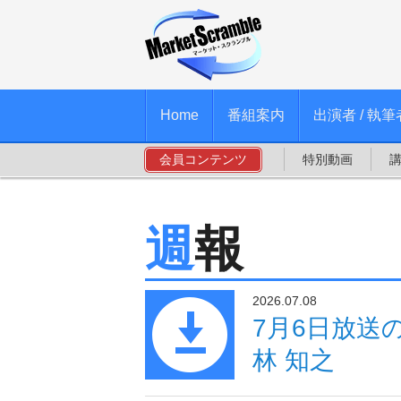
Home
番組案内
出演者 / 執筆
会員コンテンツ
特別動画
週報
2026.07.08
7月6日放送
林 知之