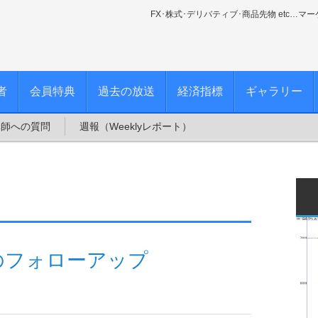
FX･株式･デリバティブ･商品先物 etc…マ
者
会員特典
過去の放送
経済指標
ギャラリー
講師への質問
週報（Weeklyレポート）
のフォローアップ