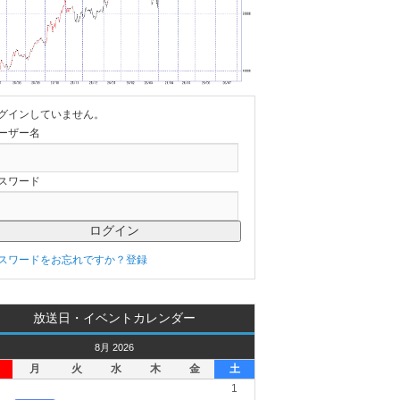
グインしていません。
ーザー名
スワード
スワードをお忘れですか？
登録
放送日・イベントカレンダー
8月 2026
月
火
水
木
金
土
1