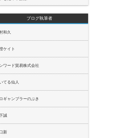
ブログ執筆者
村和久
澄ケイト
ンワード貿易株式会社
いてる仙人
ロギャンブラーのぶき
下誠
口新