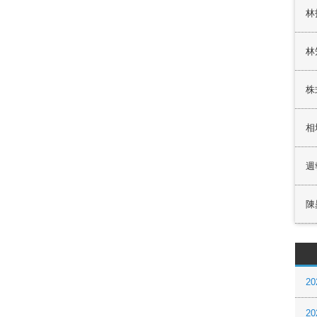
林
林
株
相
週
陳
20
20