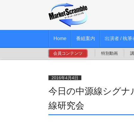
Home
番組案内
出演者 / 執筆
会員コンテンツ
特別動画
2016年4月4日
今日の中源線シグナル
線研究会