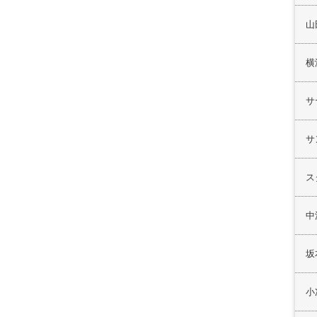
山
横
サ
サ
ス
中
坂
小