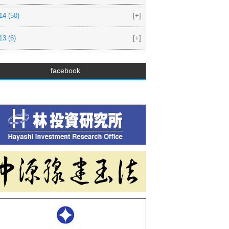
14
(50)
[+]
13
(6)
[+]
facebook