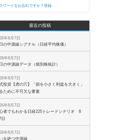
スワードをお忘れですか？
登録
最近の投稿
026年8月7日
日の中源線シグナル（日経平均株価）
026年8月7日
日の中源線データ（個別株統計）
026年8月7日
式投資【虎の穴】「損を小さく利益を大きく」
るために不可欠な要素
026年8月7日
心者でもわかる日経225トレードシナリオ 8
7日
026年8月7日
いを絶つ中源線