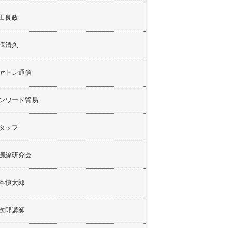
田良政
澤清久
ヤトレ通信
ンワード貿易
タッフ
源線研究会
本慎太郎
次郎講師