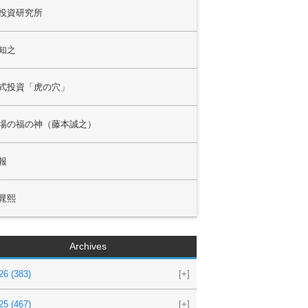
投資研究所
知之
式投資「虎の穴」
場の福の神（藤本誠之）
報
晁熙
Archives
26
(383)
[+]
25
(467)
[+]