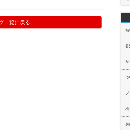
グ一覧に戻る
植
香
サ
つ
プ
松
矢