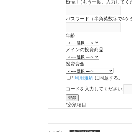
Email（もう一度、入力してく
パスワード（半角英数字で4ケ
年齢
メインの投資商品
投資資金
*
利用規約
に同意する。
コードを入力してください:
*
必須項目