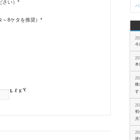
ださい）
*
パ
タ～8ケタを推奨）
*
2
今
2
本
2
株
す
2
初
月
2
迷