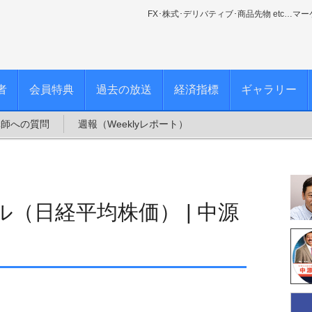
FX･株式･デリバティブ･商品先物 etc…マ
者
会員特典
過去の放送
経済指標
ギャラリー
講師への質問
週報（Weeklyレポート）
（日経平均株価） | 中源