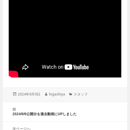
投
2024年9月9日
作
higashiya
カ
スタッフ
稿
成
テ
日:
者
ゴ
投
前
リ
稿
2024/9/9公開分を過去動画にUPしました
前
ー
ナ
の
ビ
投
ゲ
次ページへ