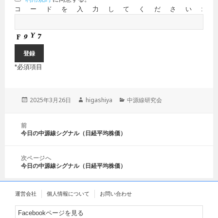
コードを入力してください:
*
必須項目
投
2025年3月26日
作
higashiya
カ
中源線研究会
稿
成
テ
日:
者
ゴ
投
前
リ
稿
今日の中源線シグナル（日経平均株価）
前
ー
ナ
の
ビ
投
ゲ
次ページへ
稿:
今日の中源線シグナル（日経平均株価）
ー
次
シ
の
ョ
投
運営会社
個人情報について
お問い合わせ
ン
稿:
Facebookページを見る