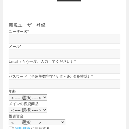
新規ユーザー登録
ユーザー名
*
メール
*
Email（もう一度、入力してください）
*
パスワード（半角英数字で4ケタ～8ケタを推奨）
*
年齢
メインの投資商品
投資資金
*
利用規約
に同意する。