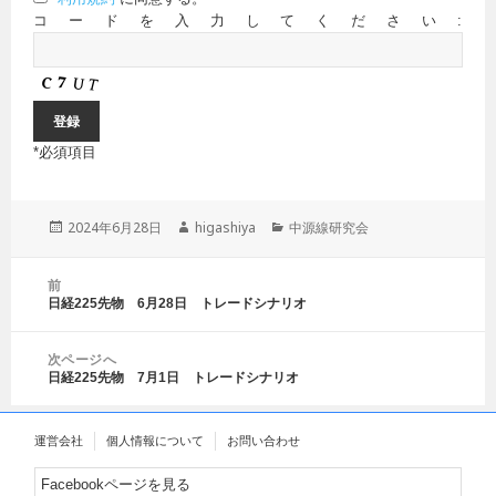
コードを入力してください:
*
必須項目
投
2024年6月28日
作
higashiya
カ
中源線研究会
稿
成
テ
日:
者
ゴ
投
前
リ
稿
日経225先物 6月28日 トレードシナリオ
前
ー
ナ
の
ビ
投
ゲ
次ページへ
稿:
日経225先物 7月1日 トレードシナリオ
ー
次
シ
の
ョ
投
運営会社
個人情報について
お問い合わせ
ン
稿:
Facebookページを見る