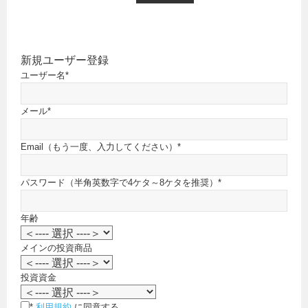
新規ユーザー登録
ユーザー名
*
メール
*
Email（もう一度、入力してください）
*
パスワード（半角英数字で4ケタ～8ケタを推奨）
*
年齢
メインの投資商品
投資資金
*
利用規約
に同意する。