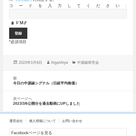
コードを入力してください:
*
必須項目
投
2023年3月6日
作
higashiya
カ
中源線研究会
稿
成
テ
日:
者
ゴ
投
前
リ
稿
今日の中源線シグナル（日経平均株価）
前
ー
ナ
の
ビ
投
ゲ
次ページへ
稿:
2023/3/6公開分を過去動画にUPしました
ー
次
シ
の
ョ
投
運営会社
個人情報について
お問い合わせ
ン
稿:
Facebookページを見る