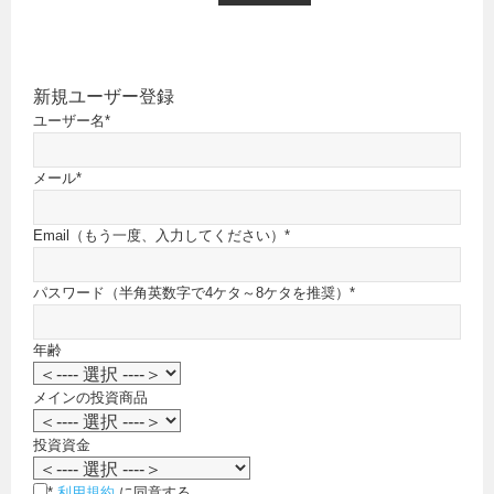
新規ユーザー登録
ユーザー名
*
メール
*
Email（もう一度、入力してください）
*
パスワード（半角英数字で4ケタ～8ケタを推奨）
*
年齢
メインの投資商品
投資資金
*
利用規約
に同意する。