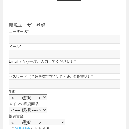
新規ユーザー登録
ユーザー名
*
メール
*
Email（もう一度、入力してください）
*
パスワード（半角英数字で4ケタ～8ケタを推奨）
*
年齢
メインの投資商品
投資資金
*
利用規約
に同意する。