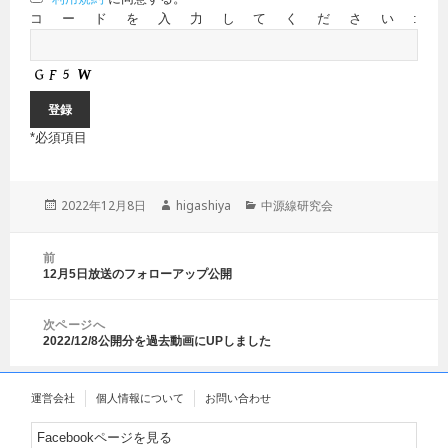
コードを入力してください:
*
必須項目
投
2022年12月8日
作
higashiya
カ
中源線研究会
稿
成
テ
日:
者
ゴ
投
前
リ
稿
12月5日放送のフォローアップ公開
前
ー
ナ
の
ビ
投
ゲ
次ページへ
稿:
2022/12/8公開分を過去動画にUPしました
ー
次
シ
の
ョ
投
運営会社
個人情報について
お問い合わせ
ン
稿:
Facebookページを見る