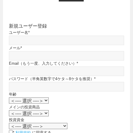
新規ユーザー登録
ユーザー名
*
メール
*
Email（もう一度、入力してください）
*
パスワード（半角英数字で4ケタ～8ケタを推奨）
*
年齢
メインの投資商品
投資資金
*
利用規約
に同意する。