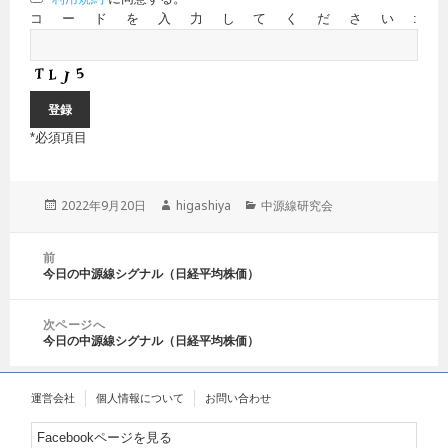
コードを入力してください:
*
必須項目
投
2022年9月20日
作
higashiya
カ
中源線研究会
稿
成
テ
日:
者
ゴ
投
前
リ
稿
今日の中源線シグナル（日経平均株価）
前
ー
ナ
の
ビ
投
ゲ
次ページへ
稿:
今日の中源線シグナル（日経平均株価）
ー
次
シ
の
ョ
投
運営会社
個人情報について
お問い合わせ
ン
稿:
Facebookページを見る