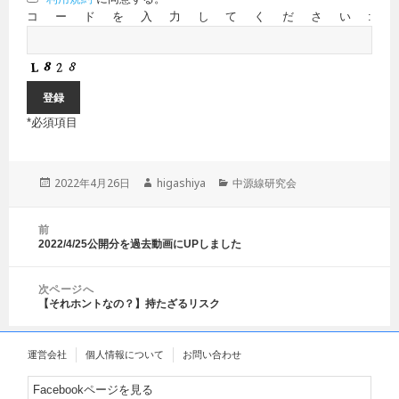
コードを入力してください:
*
必須項目
投
2022年4月26日
作
higashiya
カ
中源線研究会
稿
成
テ
日:
者
ゴ
投
前
リ
稿
2022/4/25公開分を過去動画にUPしました
前
ー
ナ
の
ビ
投
ゲ
次ページへ
稿:
【それホントなの？】持たざるリスク
ー
次
シ
の
ョ
投
運営会社
個人情報について
お問い合わせ
ン
稿:
Facebookページを見る