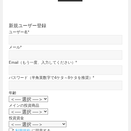
新規ユーザー登録
ユーザー名
*
メール
*
Email（もう一度、入力してください）
*
パスワード（半角英数字で4ケタ～8ケタを推奨）
*
年齢
メインの投資商品
投資資金
*
利用規約
に同意する。