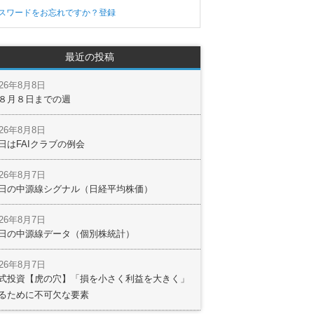
スワードをお忘れですか？
登録
最近の投稿
026年8月8日
８月８日までの週
026年8月8日
日はFAIクラブの例会
026年8月7日
日の中源線シグナル（日経平均株価）
026年8月7日
日の中源線データ（個別株統計）
026年8月7日
式投資【虎の穴】「損を小さく利益を大きく」
るために不可欠な要素