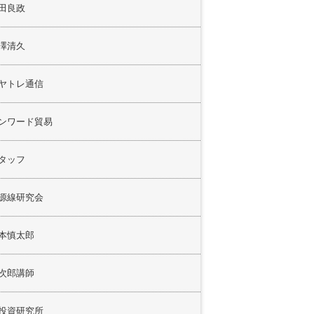
田良政
澤清久
ヤトレ通信
ンワード貿易
タッフ
源線研究会
本慎太郎
次郎講師
投資研究所