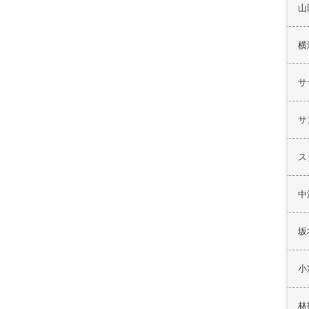
山
横
サ
サ
ス
中
坂
小
林