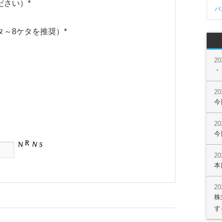
ださい）
*
パ
タ～8ケタを推奨）
*
2
・
2
今
2
今
2
本
2
株
す