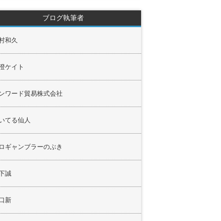
ブログ執筆者
村和久
澄ケイト
ンワード貿易株式会社
いてる仙人
ロギャンブラーのぶき
下誠
口新