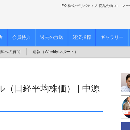
FX･株式･デリバティブ･商品先物 etc…マ
者
会員特典
過去の放送
経済指標
ギャラリー
講師への質問
週報（Weeklyレポート）
（日経平均株価） | 中源