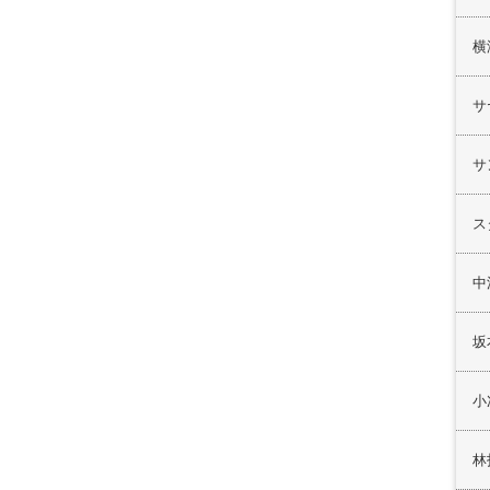
横
サ
サ
ス
中
坂
小
林