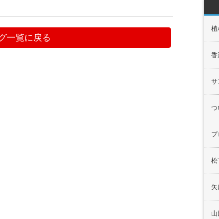
植
グ一覧に戻る
香
サ
つ
プ
松
矢
山