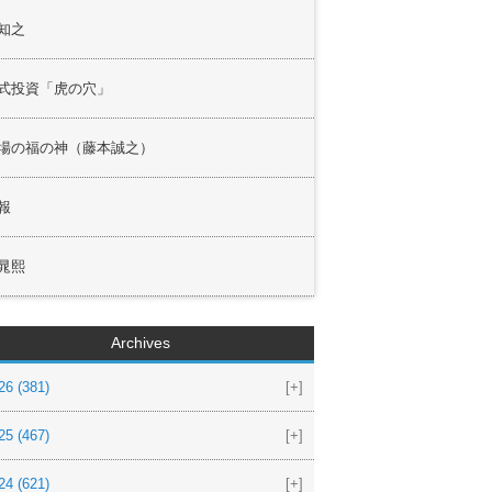
知之
式投資「虎の穴」
場の福の神（藤本誠之）
報
晁熙
Archives
26
(381)
[+]
25
(467)
[+]
24
(621)
[+]