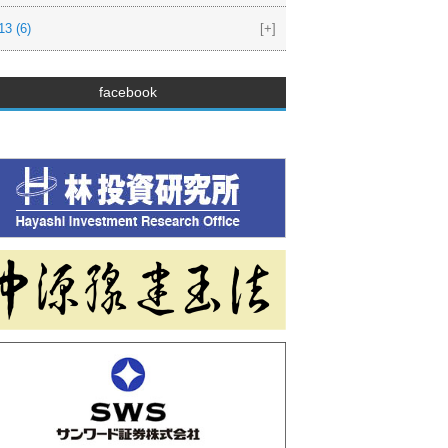
13
(6)
[+]
facebook