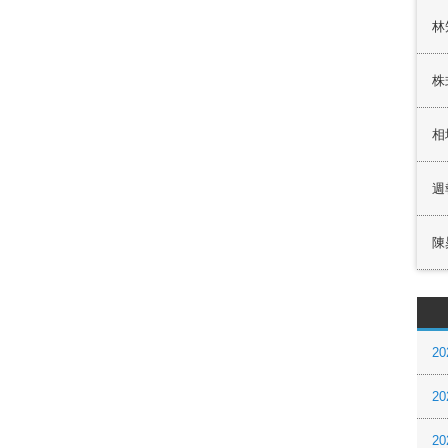
林
株
相
週
陳
20
20
20