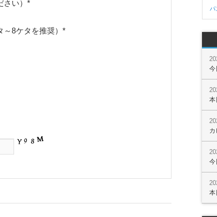
ださい）
*
パ
タ～8ケタを推奨）
*
2
今
2
本
2
カ
2
今
2
本