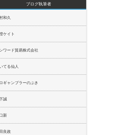
ブログ執筆者
村和久
澄ケイト
ンワード貿易株式会社
いてる仙人
ロギャンブラーのぶき
下誠
口新
田良政