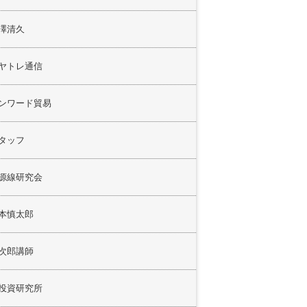
澤清久
ヤトレ通信
ンワード貿易
タッフ
源線研究会
本慎太郎
次郎講師
投資研究所