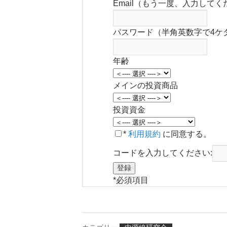
Email（もう一度、入力してく
パスワード（半角英数字で4ケ
年齢
メインの投資商品
投資資金
*
利用規約
に同意する。
コードを入力してください:
*
必須項目