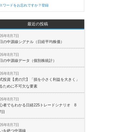
スワードをお忘れですか？
登録
最近の投稿
026年8月7日
日の中源線シグナル（日経平均株価）
026年8月7日
日の中源線データ（個別株統計）
026年8月7日
式投資【虎の穴】「損を小さく利益を大きく」
るために不可欠な要素
026年8月7日
心者でもわかる日経225トレードシナリオ 8
7日
026年8月7日
いを絶つ中源線