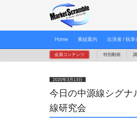
Home
番組案内
出演者 / 執筆
会員コンテンツ
特別動画
2020年3月13日
今日の中源線シグナル
線研究会