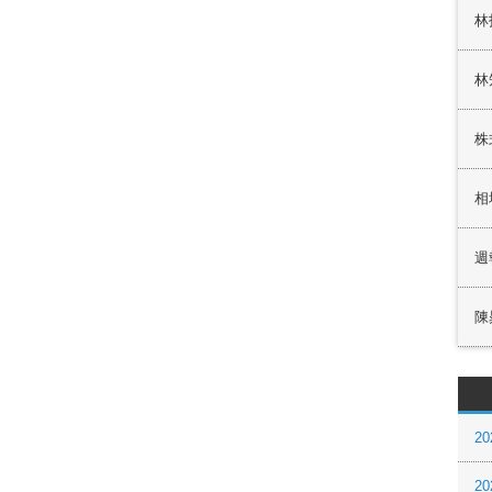
林
林
株
相
週
陳
20
20