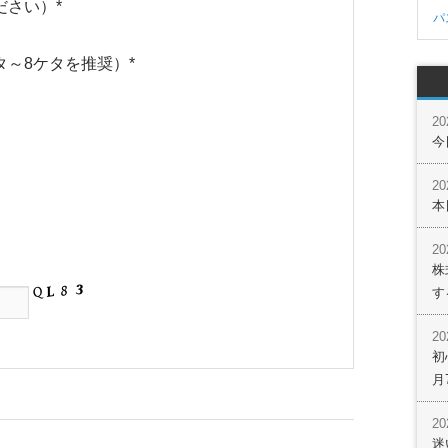
ださい）
*
パ
タ～8ケタを推奨）
*
2
今
2
本
2
株
す
2
初
月
2
迷