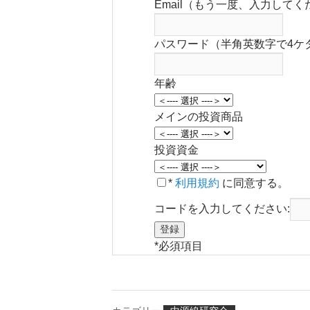
Email（もう一度、入力してく
パスワード（半角英数字で4ケ
年齢
メインの投資商品
投資資金
*
利用規約
に同意する。
コードを入力してください:
*
必須項目