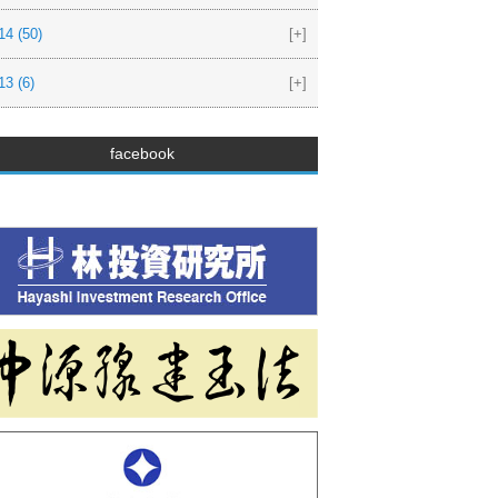
14
(50)
[+]
13
(6)
[+]
facebook