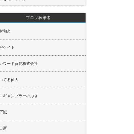
ブログ執筆者
村和久
澄ケイト
ンワード貿易株式会社
いてる仙人
ロギャンブラーのぶき
下誠
口新