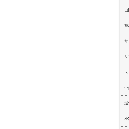
山
横
サ
サ
ス
中
坂
小