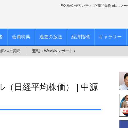
FX･株式･デリバティブ･商品先物 etc…マ
者
会員特典
過去の放送
経済指標
ギャラリー
講師への質問
週報（Weeklyレポート）
（日経平均株価） | 中源