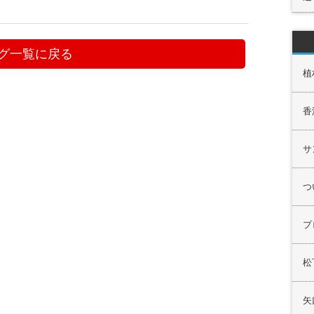
グ一覧に戻る
植
香
サ
つ
プ
松
矢