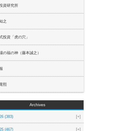
投資研究所
知之
式投資「虎の穴」
場の福の神（藤本誠之）
報
晁熙
Archives
26
(383)
[+]
25
(467)
[+]