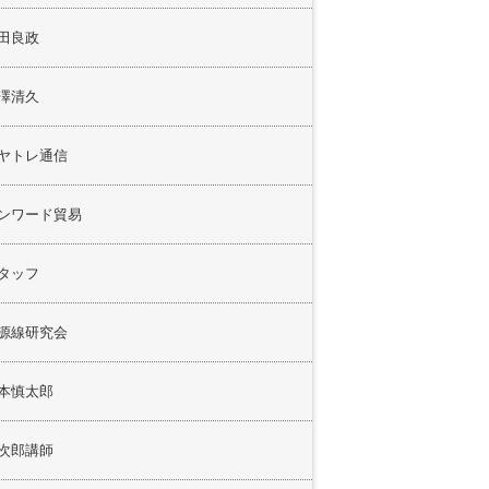
田良政
澤清久
ヤトレ通信
ンワード貿易
タッフ
源線研究会
本慎太郎
次郎講師