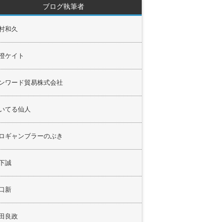
ブログ執筆者
村和久
澄ケイト
ンワード貿易株式会社
いてる仙人
ロギャンブラーのぶき
下誠
口新
田良政