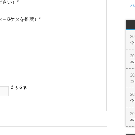
ださい）
*
パ
タ～8ケタを推奨）
*
2
今
2
本
2
カ
2
今
2
本