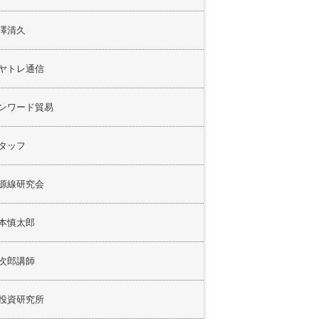
澤清久
ヤトレ通信
ンワード貿易
タッフ
源線研究会
本慎太郎
次郎講師
投資研究所