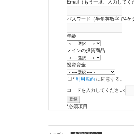
Email（もう一度、入力してく
パスワード（半角英数字で4ケ
年齢
メインの投資商品
投資資金
*
利用規約
に同意する。
コードを入力してください:
*
必須項目