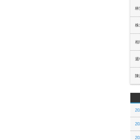
林
株
相
週
陳
20
20
20