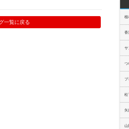
植
グ一覧に戻る
香
サ
つ
プ
松
矢
山