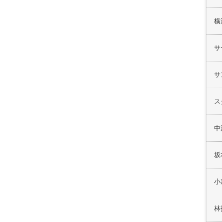
横
サ
サ
ス
中
坂
小
林