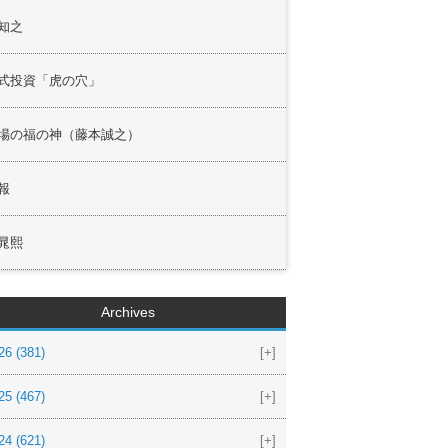
知之
式投資「虎の穴」
場の福の神（藤本誠之）
報
晁熙
Archives
26
(381)
[+]
25
(467)
[+]
24
(621)
[+]