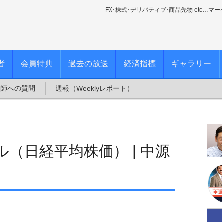
FX･株式･デリバティブ･商品先物 etc…マ
者
会員特典
過去の放送
経済指標
ギャラリー
講師への質問
週報（Weeklyレポート）
（日経平均株価） | 中源