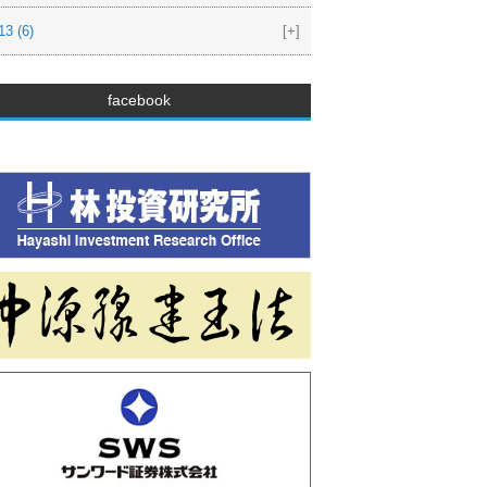
13
(6)
[+]
facebook