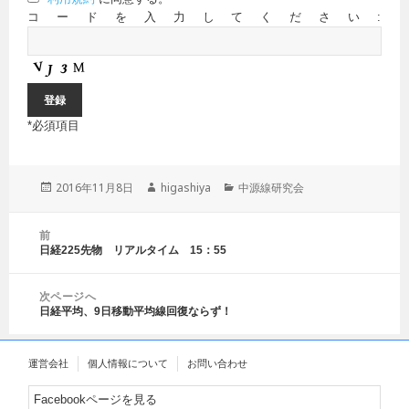
コードを入力してください:
*
必須項目
投
2016年11月8日
作
higashiya
カ
中源線研究会
稿
成
テ
日:
者
ゴ
投
前
リ
稿
日経225先物 リアルタイム 15：55
前
ー
ナ
の
ビ
投
ゲ
次ページへ
稿:
日経平均、9日移動平均線回復ならず！
ー
次
シ
の
ョ
投
運営会社
個人情報について
お問い合わせ
ン
稿:
Facebookページを見る