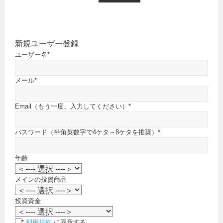
新規ユーザー登録
ユーザー名
*
メール
*
Email（もう一度、入力してください）
*
パスワード（半角英数字で4ケタ～8ケタを推奨）
*
年齢
メインの投資商品
投資資金
*
利用規約
に同意する。