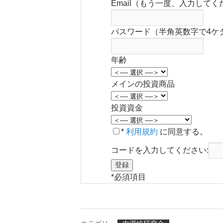
Email（もう一度、入力してく
パスワード（半角英数字で4ケ
年齢
メインの投資商品
投資資金
*
利用規約
に同意する。
コードを入力してください:
*
必須項目