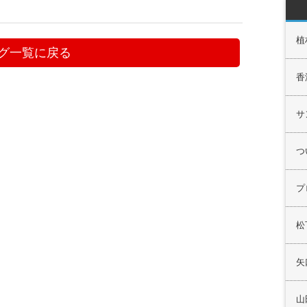
植
グ一覧に戻る
香
サ
つ
プ
松
矢
山