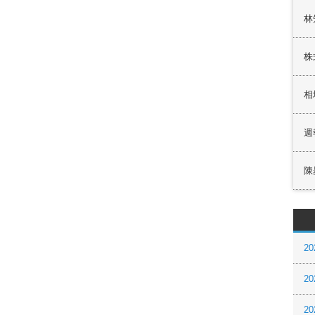
林
株
相
週
陳
20
20
20