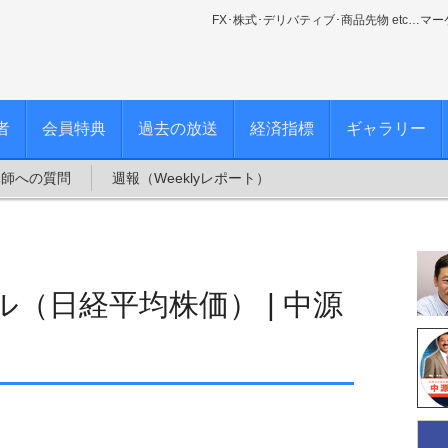
FX･株式･デリバティブ･商品先物 etc…マ
者
会員特典
過去の放送
経済指標
ギャラリー
講師への質問
週報（Weeklyレポート）
（日経平均株価） | 中源