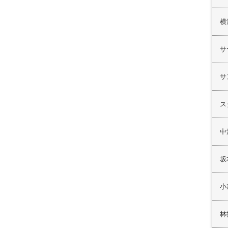
横
サ
サ
ス
中
坂
小
林