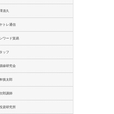
澤清久
ヤトレ通信
ンワード貿易
タッフ
源線研究会
本慎太郎
次郎講師
投資研究所