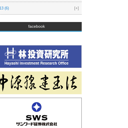
13
(6)
[+]
facebook