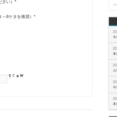
ださい）
*
パ
タ～8ケタを推奨）
*
2
今
2
本
2
カ
2
今
2
本