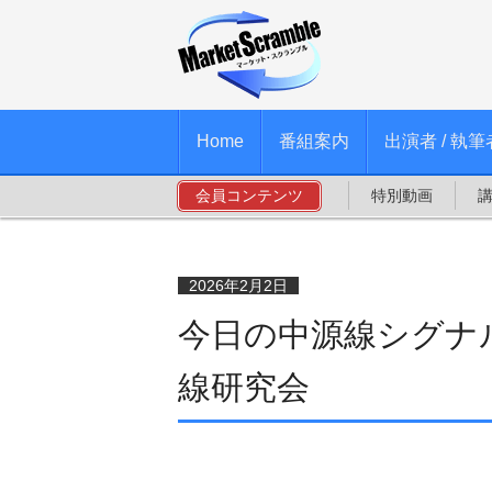
Home
番組案内
出演者 / 執筆
会員コンテンツ
特別動画
2026年2月2日
今日の中源線シグナル
線研究会