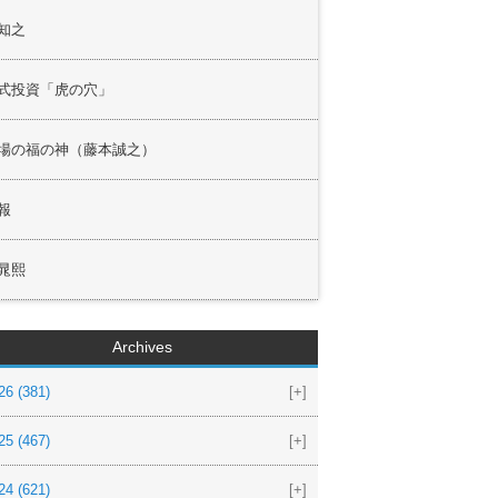
知之
式投資「虎の穴」
場の福の神（藤本誠之）
報
晁熙
Archives
26
(381)
[+]
25
(467)
[+]
24
(621)
[+]