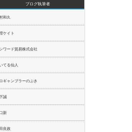
ブログ執筆者
村和久
澄ケイト
ンワード貿易株式会社
いてる仙人
ロギャンブラーのぶき
下誠
口新
田良政