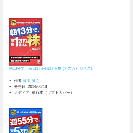
朝13分で、毎日1万円儲ける株 (アスカビジネス)
作者:
藤本 誠之
発売日:
2014/06/18
メディア:
単行本（ソフトカバー）