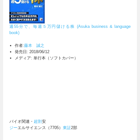
週55分で、毎週５万円儲ける株 (Asuka business & language
book)
作者:
藤本 誠之
発売日:
2018/06/12
メディア:
単行本（ソフトカバー）
バイオ関連・
超割
安
ジー
エルサイエンス（7705）
東証
2部