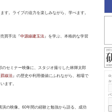
ります。ライブの迫力を楽しみながら、学べます。
的売買手法『
中源線建玉法
』を学ぶ、本格的な学習
太郎のセミナー映像に、スタジオ撮りした林輝太郎
田罫線法
』の歴史や利用価値にふれながら、相場で
ロ
ユ
ています。
パ
念講演の映像。60年間の経験と勉強から語る、成功