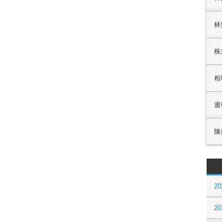
林
株
相
週
陳
20
20