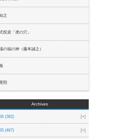
知之
式投資「虎の穴」
場の福の神（藤本誠之）
報
晁熙
Archives
26
(382)
[+]
25
(467)
[+]