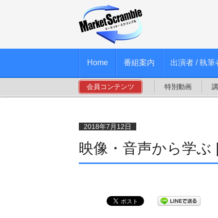
Home
番組案内
出演者 / 執筆
会員コンテンツ
特別動画
2018年7月12日
映像・音声から学ぶ 