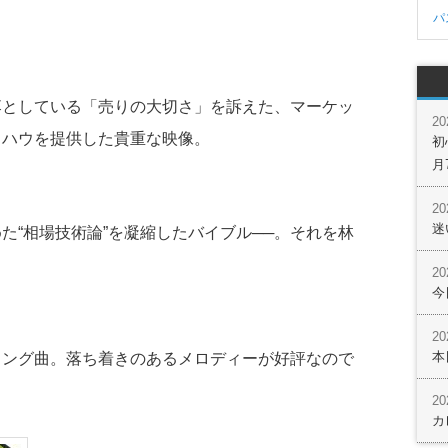
パ
落としている「売りの大切さ」を訴えた、マーケッ
2
ウハウを提供した貴重な映像。
初
月
2
迷
た“相場技術論”を凝縮したバイブル──。それを林
2
今
2
本
ィング曲。落ち着きのあるメロディーが好評なので
2
カ