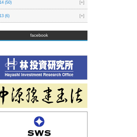
14
(50)
[+]
13
(6)
[+]
facebook