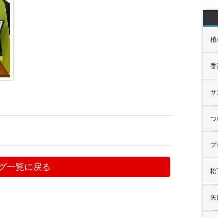
植
香
サ
つ
プ
グ一覧に戻る
松
矢