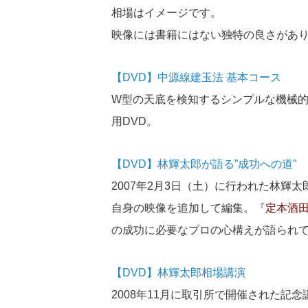
相場はイメージです。
映像には書籍にはない独特の良さがあ
【DVD】中源線建玉法 基本コース
W型の天底を検知するシンプルな機械
用DVD。
【DVD】林輝太郎が語る”成功への道”
2007年2月3日（土）に行われた林輝
自身の映像を追加して編集。『
定本酒
の成功に必要なプロの心構えが語られ
【DVD】林輝太郎相場講演
2008年11月に取引所で開催された記