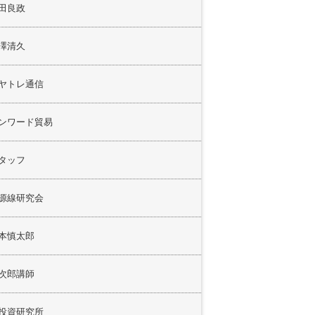
田良政
澤清久
ヤトレ通信
ンワード貿易
タッフ
源線研究会
本慎太郎
次郎講師
投資研究所