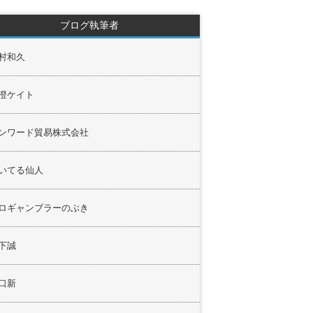
ブログ執筆者
村和久
澄ケイト
ンワード貿易株式会社
いてる仙人
ロギャンブラーのぶき
下誠
口新