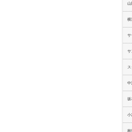
山
横
サ
サ
ス
中
坂
小
林