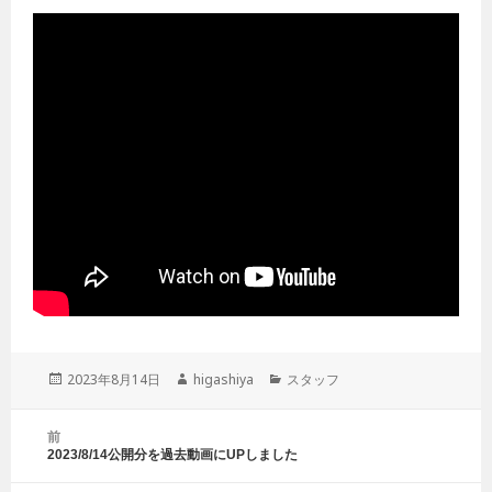
投
2023年8月14日
作
higashiya
カ
スタッフ
稿
成
テ
日:
者
ゴ
投
前
リ
稿
2023/8/14公開分を過去動画にUPしました
前
ー
ナ
の
ビ