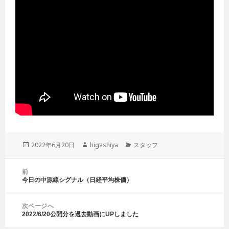
投
2022年6月20日
作
higashiya
カ
スタッフ
稿
成
テ
日:
者
ゴ
投
前
リ
稿
今日の中源線シグナル（日経平均株価）
前
ー
ナ
の
ビ
投
ゲ
次ページへ
稿:
2022/6/20公開分を過去動画にUPしました
ー
次
シ
の