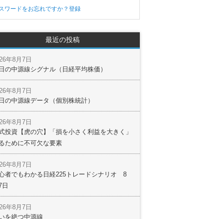
スワードをお忘れですか？
登録
最近の投稿
026年8月7日
日の中源線シグナル（日経平均株価）
026年8月7日
日の中源線データ（個別株統計）
026年8月7日
式投資【虎の穴】「損を小さく利益を大きく」
るために不可欠な要素
026年8月7日
心者でもわかる日経225トレードシナリオ 8
7日
026年8月7日
いを絶つ中源線