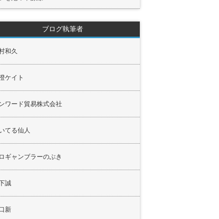
ブログ執筆者
村和久
澄ケイト
ンワード貿易株式会社
いてる仙人
ロギャンブラーのぶき
下誠
口新