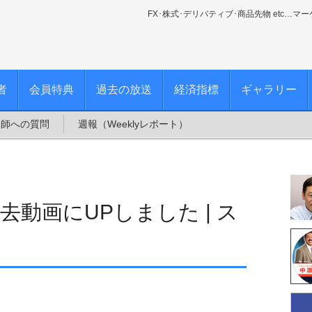
FX･株式･デリバティブ･商品先物 etc…マ
者
会員特典
過去の放送
経済指標
ギャラリー
講師への質問
週報（Weeklyレポート）
を過去動画にUPしました | ス