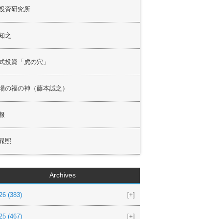
投資研究所
知之
式投資「虎の穴」
場の福の神（藤本誠之）
報
晁熙
Archives
26
(383)
[+]
25
(467)
[+]