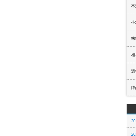
林
林
株
相
週
陳
20
20