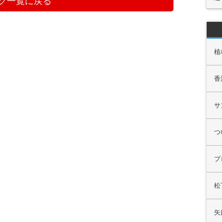
グ一覧に戻る
植
香
サ
つ
プ
松
矢