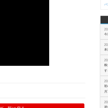
パ
2
今
2
本
2
株
す
2
初
月
2
迷