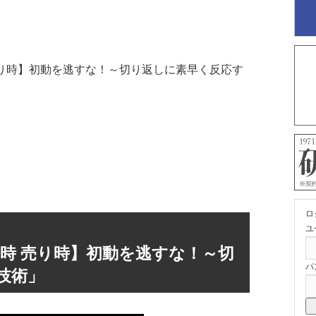
 売り時】初動を逃すな！～切り返しに素早く反応す
。
ロ
ユ
い時 売り時】初動を逃すな！～切
パ
技術」