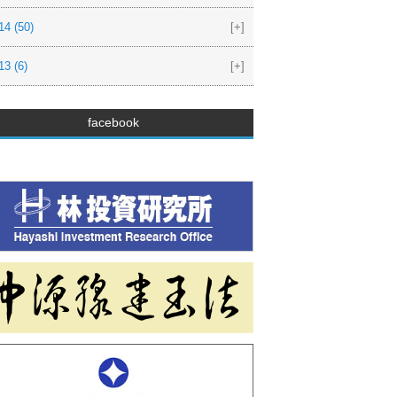
14
(50)
[+]
13
(6)
[+]
facebook