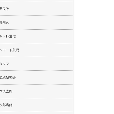
田良政
澤清久
ヤトレ通信
ンワード貿易
タッフ
源線研究会
本慎太郎
次郎講師