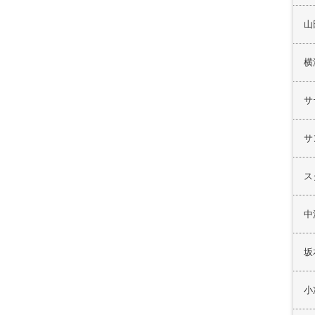
山
横
サ
サ
ス
中
坂
小