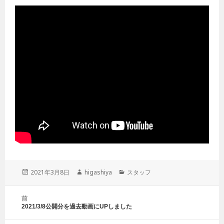
投
2021年3月8日
作
higashiya
カ
スタッフ
稿
成
テ
日:
者
ゴ
投
前
リ
稿
2021/3/8公開分を過去動画にUPしました
前
ー
ナ
の
ビ