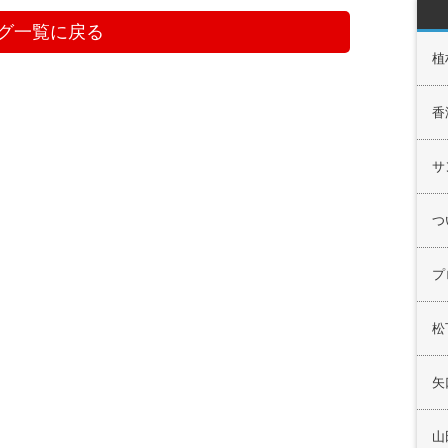
グ一覧に戻る
植
香
サ
つ
プ
松
矢
山