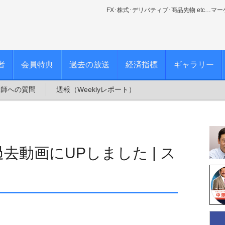
FX･株式･デリバティブ･商品先物 etc…マ
者
会員特典
過去の放送
経済指標
ギャラリー
講師への質問
週報（Weeklyレポート）
を過去動画にUPしました | ス