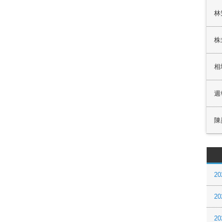
林
株
相
週
陳
20
20
20