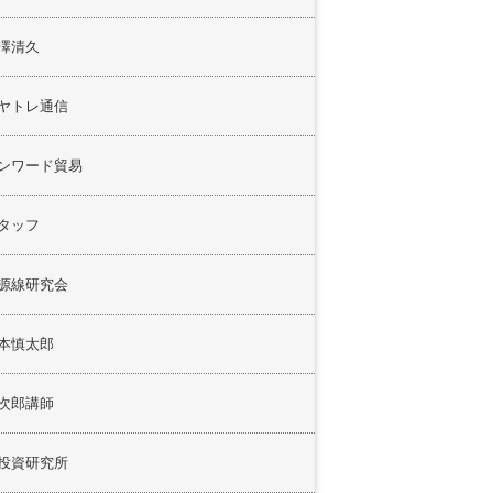
澤清久
ヤトレ通信
ンワード貿易
タッフ
源線研究会
本慎太郎
次郎講師
投資研究所