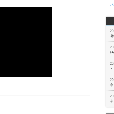
パ
2
暑
2
F
2
・
2
今
2
今