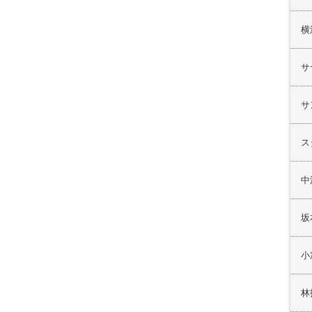
横
サ
サ
ス
中
坂
小
林