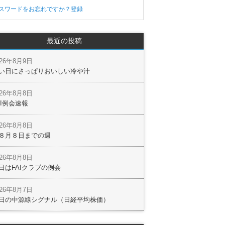
スワードをお忘れですか？
登録
最近の投稿
026年8月9日
い日にさっぱりおいしい冷や汁
026年8月8日
AI例会速報
026年8月8日
８月８日までの週
026年8月8日
日はFAIクラブの例会
026年8月7日
日の中源線シグナル（日経平均株価）