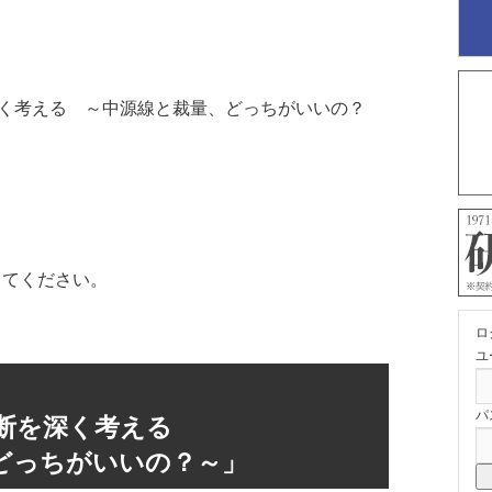
深く考える ～中源線と裁量、どっちがいいの？
してください。
ロ
ユ
パ
断を深く考える
っちがいいの？～」