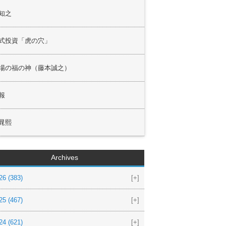
知之
式投資「虎の穴」
場の福の神（藤本誠之）
報
晁熙
Archives
26
(383)
[+]
25
(467)
[+]
24
(621)
[+]