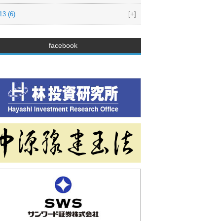
13
(6)
[+]
facebook