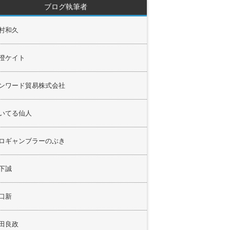
ブログ執筆者
村和久
澄ケイト
ンワード貿易株式会社
いてる仙人
ロギャンブラーのぶき
下誠
口新
田良政