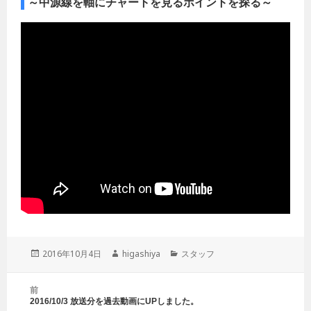
～中源線を軸にチャートを見るポイントを探る～
投
2016年10月4日
作
higashiya
カ
スタッフ
稿
成
テ
日:
者
ゴ
投
前
リ
稿
2016/10/3 放送分を過去動画にUPしました。
前
ー
ナ