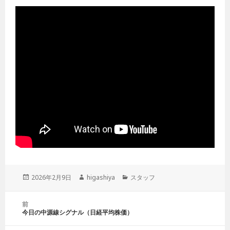
投
2026年2月9日
作
higashiya
カ
スタッフ
稿
成
テ
日:
者
ゴ
投
前
リ
稿
今日の中源線シグナル（日経平均株価）
前
ー
ナ
の
ビ