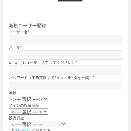
新規ユーザー登録
ユーザー名
*
メール
*
Email（もう一度、入力してください）
*
パスワード（半角英数字で4ケタ～8ケタを推奨）
*
年齢
メインの投資商品
投資資金
*
利用規約
に同意する。