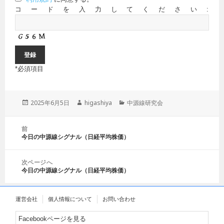
コードを入力してください:
*
必須項目
投
2025年6月5日
作
higashiya
カ
中源線研究会
稿
成
テ
日:
者
ゴ
投
前
リ
稿
今日の中源線シグナル（日経平均株価）
前
ー
ナ
の
ビ
投
ゲ
次ページへ
稿:
今日の中源線シグナル（日経平均株価）
ー
次
シ
の
ョ
投
運営会社
個人情報について
お問い合わせ
ン
稿:
Facebookページを見る