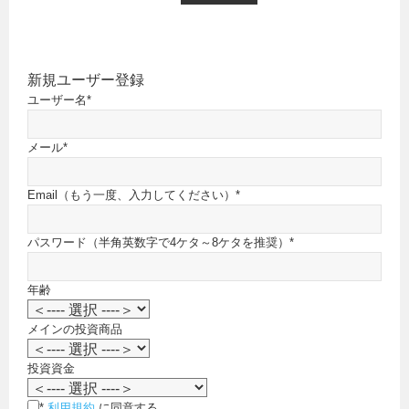
新規ユーザー登録
ユーザー名
*
メール
*
Email（もう一度、入力してください）
*
パスワード（半角英数字で4ケタ～8ケタを推奨）
*
年齢
メインの投資商品
投資資金
*
利用規約
に同意する。