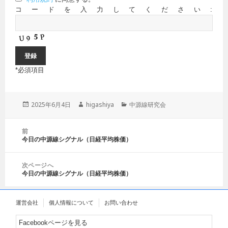
コードを入力してください:
*
必須項目
投
2025年6月4日
作
higashiya
カ
中源線研究会
稿
成
テ
日:
者
ゴ
投
前
リ
稿
今日の中源線シグナル（日経平均株価）
前
ー
ナ
の
ビ
投
ゲ
次ページへ
稿:
今日の中源線シグナル（日経平均株価）
ー
次
シ
の
ョ
投
運営会社
個人情報について
お問い合わせ
ン
稿:
Facebookページを見る