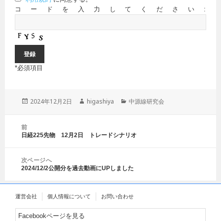
コードを入力してください:
*
必須項目
投
2024年12月2日
作
higashiya
カ
中源線研究会
稿
成
テ
日:
者
ゴ
投
前
リ
稿
日経225先物 12月2日 トレードシナリオ
前
ー
ナ
の
ビ
投
ゲ
次ページへ
稿:
2024/12/2公開分を過去動画にUPしました
ー
次
シ
の
ョ
投
運営会社
個人情報について
お問い合わせ
ン
稿:
Facebookページを見る