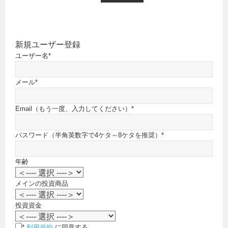
新規ユーザー登録
ユーザー名
*
メール
*
Email（もう一度、入力してください）
*
パスワード（半角英数字で4ケタ～8ケタを推奨）
*
年齢
メインの投資商品
投資資金
*
利用規約
に同意する。