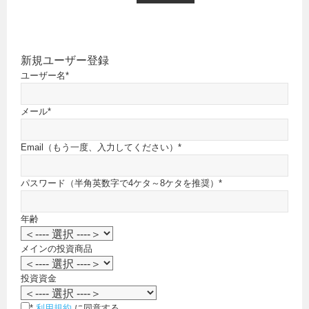
新規ユーザー登録
ユーザー名
*
メール
*
Email（もう一度、入力してください）
*
パスワード（半角英数字で4ケタ～8ケタを推奨）
*
年齢
メインの投資商品
投資資金
*
利用規約
に同意する。