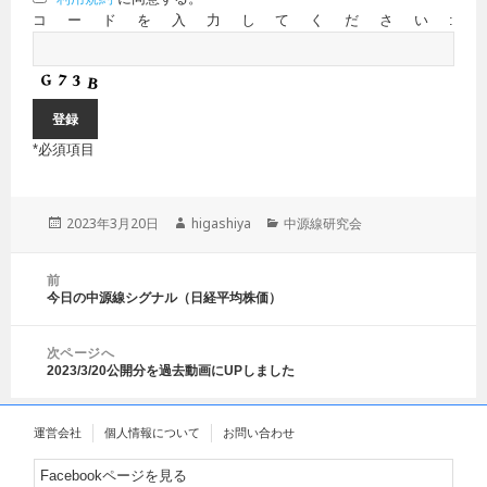
コードを入力してください:
*
必須項目
投
2023年3月20日
作
higashiya
カ
中源線研究会
稿
成
テ
日:
者
ゴ
投
前
リ
稿
今日の中源線シグナル（日経平均株価）
前
ー
ナ
の
ビ
投
ゲ
次ページへ
稿:
2023/3/20公開分を過去動画にUPしました
ー
次
シ
の
ョ
投
運営会社
個人情報について
お問い合わせ
ン
稿:
Facebookページを見る