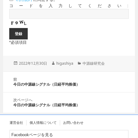
コードを入力してください:
*
必須項目
投
2022年12月30日
作
higashiya
カ
中源線研究会
稿
成
テ
日:
者
ゴ
投
前
リ
稿
今日の中源線シグナル（日経平均株価）
前
ー
ナ
の
ビ
投
ゲ
次ページへ
稿:
今日の中源線シグナル（日経平均株価）
ー
次
シ
の
ョ
投
運営会社
個人情報について
お問い合わせ
ン
稿:
Facebookページを見る