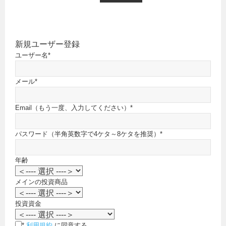
新規ユーザー登録
ユーザー名
*
メール
*
Email（もう一度、入力してください）
*
パスワード（半角英数字で4ケタ～8ケタを推奨）
*
年齢
メインの投資商品
投資資金
*
利用規約
に同意する。