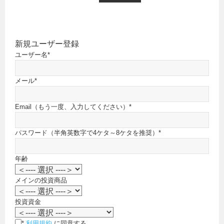
新規ユーザー登録
ユーザー名
*
メール
*
Email（もう一度、入力してください）
*
パスワード（半角英数字で4ケタ～8ケタを推奨）
*
年齢
メインの投資商品
投資資金
*
利用規約
に同意する。