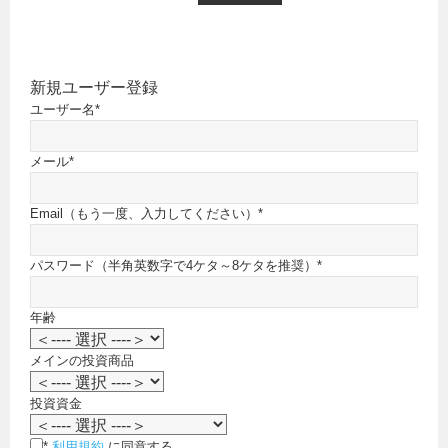
新規ユーザー登録
ユーザー名
*
メール
*
Email（もう一度、入力してください）
*
パスワード（半角英数字で4ケタ～8ケタを推奨）
*
年齢
メインの投資商品
投資資金
*
利用規約
に同意する。