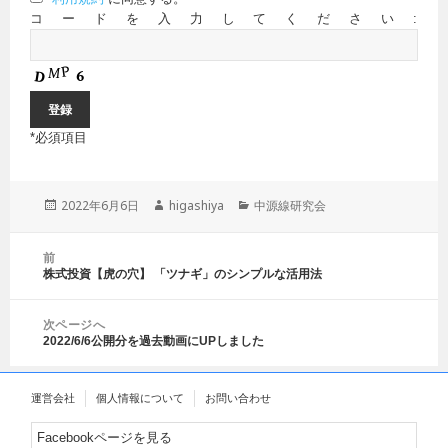
コードを入力してください:
*
必須項目
投
2022年6月6日
作
higashiya
カ
中源線研究会
稿
成
テ
日:
者
ゴ
投
前
リ
稿
株式投資【虎の穴】 「ツナギ」のシンプルな活用法
前
ー
ナ
の
ビ
投
ゲ
次ページへ
稿:
2022/6/6公開分を過去動画にUPしました
ー
次
シ
の
ョ
投
運営会社
個人情報について
お問い合わせ
ン
稿:
Facebookページを見る