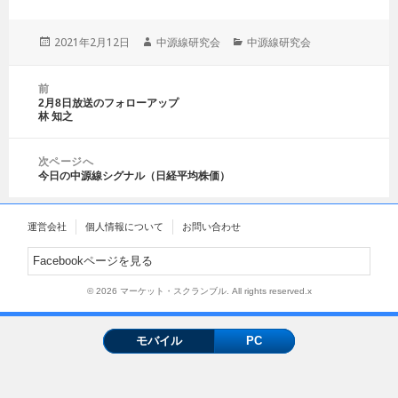
投
2021年2月12日
作
中源線研究会
カ
中源線研究会
稿
成
テ
日:
者
ゴ
投
前
リ
稿
2月8日放送のフォローアップ
前
ー
ナ
林 知之
の
ビ
投
ゲ
稿:
次ページへ
ー
今日の中源線シグナル（日経平均株価）
次
シ
の
ョ
投
ン
運営会社
個人情報について
お問い合わせ
稿:
Facebookページを見る
© 2026 マーケット・スクランブル. All rights reserved.x
モバイル
PC