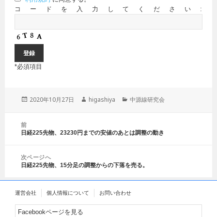
コードを入力してください:
*
必須項目
投
2020年10月27日
作
higashiya
カ
中源線研究会
稿
成
テ
日:
者
ゴ
投
前
リ
稿
日経225先物、23230円までの安値のあとは調整の動き
前
ー
ナ
の
ビ
投
ゲ
次ページへ
稿:
日経225先物、15分足の調整からの下落を売る。
ー
次
シ
の
ョ
投
運営会社
個人情報について
お問い合わせ
ン
稿:
Facebookページを見る