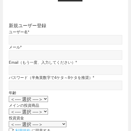
新規ユーザー登録
ユーザー名
*
メール
*
Email（もう一度、入力してください）
*
パスワード（半角英数字で4ケタ～8ケタを推奨）
*
年齢
メインの投資商品
投資資金
*
利用規約
に同意する。