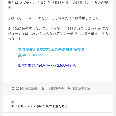
勝ちはつづかず、「負けたり負けたり」の悲劇は起こるのが現
実。
とはいえ、ジョーシキをひっくり返すだけでは通用しません。
まじめに勉強するなかで、うっかりと受け入れてしまった必敗の
ジョーシキは、思いもよらないアプローチで「上書き修正」する
べきです。
プロが教える株式投資の基礎知識 新常識
四六判並製／240ページ／1,500円＋税
投
2020年9月26日
作
中源線研究会
カ
中源線研究会
稿
成
テ
日:
者
ゴ
投
前
リ
稿
ナイトセッションも60分足の下落を売る！
前
ー
ナ
の
ビ