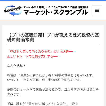
メニュ
ーとウ
ィジェ
ット
【プロの基礎知識】プロが教える株式投資の基
礎知識 新常識
「株は安く買って高く売るもの」という誤解──
正しいトレードでは損が先行する──
なんだそれ？
相場は、“全員が正解にたどり着く”科学の世界とはちがいます。
いつでも、“半分が正解、残り半分は不正解”なのです。
多数のジョーシキで株価が決まるので、当たり前の考えは負けを
生みます。
では、誰もが「勝ったり負けたり」なのか……否！