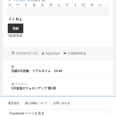
コードを入力してください:
*
必須項目
投
2020年3月12日
作
higashiya
カ
中源線研究会
稿
成
テ
日:
者
ゴ
投
前
リ
稿
日経225先物 リアルタイム 15:49
前
ー
ナ
の
ビ
投
ゲ
次ページへ
稿:
3月放送のフォローアップ 第1回
ー
次
シ
の
ョ
投
運営会社
個人情報について
お問い合わせ
ン
稿:
Facebookページを見る