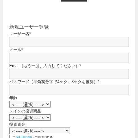
新規ユーザー登録
ユーザー名
*
メール
*
Email（もう一度、入力してください）
*
パスワード（半角英数字で4ケタ～8ケタを推奨）
*
年齢
メインの投資商品
投資資金
*
利用規約
に同意する。