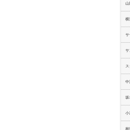
山
横
サ
サ
ス
中
坂
小
林