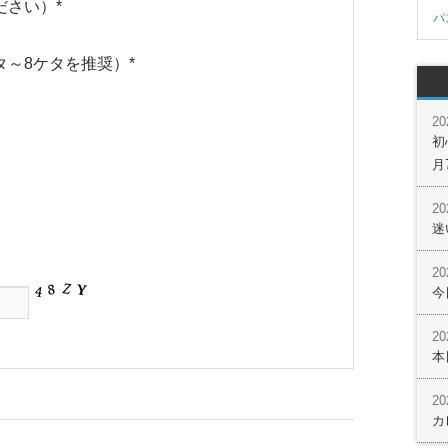
ださい）
*
パ
タ～8ケタを推奨）
*
2
初
月
2
迷
2
今
2
本
2
カ