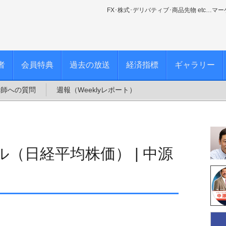
FX･株式･デリバティブ･商品先物 etc…マ
者
会員特典
過去の放送
経済指標
ギャラリー
講師への質問
週報（Weeklyレポート）
（日経平均株価） | 中源