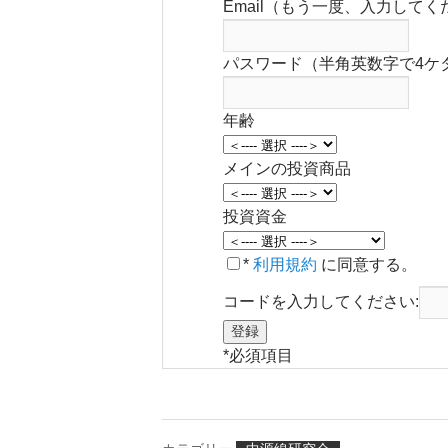
Email（もう一度、入力してく
パスワード（半角英数字で4ケ
年齢
メインの投資商品
投資資金
*
利用規約
に同意する。
コードを入力してください:
*
必須項目