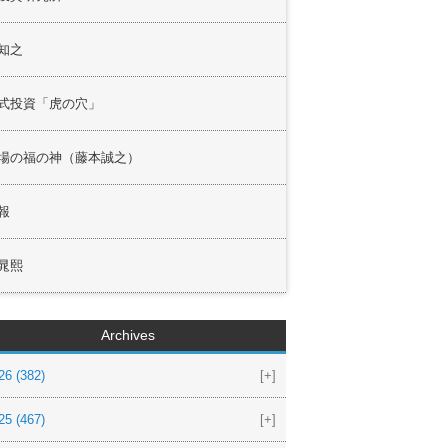
知之
式投資「虎の穴」
場の福の神（藤本誠之）
報
晁熙
Archives
26
(382)
[+]
25
(467)
[+]