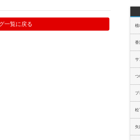
グ一覧に戻る
植
香
サ
つ
プ
松
矢