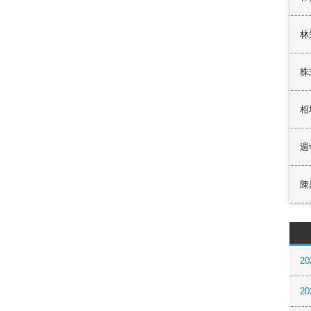
林
株
相
週
陳
20
20