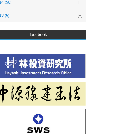
14
(50)
[+]
13
(6)
[+]
facebook