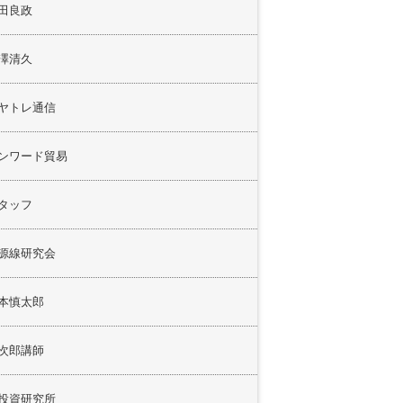
田良政
澤清久
ヤトレ通信
ンワード貿易
タッフ
源線研究会
本慎太郎
次郎講師
投資研究所