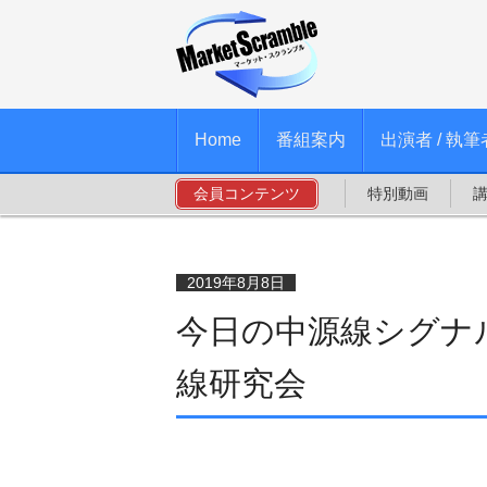
Home
番組案内
出演者 / 執筆
会員コンテンツ
特別動画
2019年8月8日
今日の中源線シグナル
線研究会