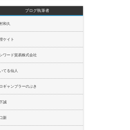
ブログ執筆者
村和久
澄ケイト
ンワード貿易株式会社
いてる仙人
ロギャンブラーのぶき
下誠
口新