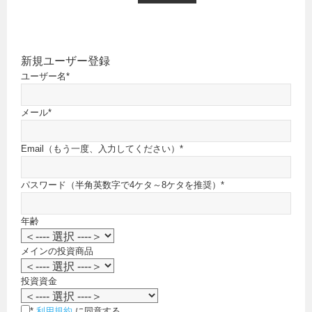
新規ユーザー登録
ユーザー名
*
メール
*
Email（もう一度、入力してください）
*
パスワード（半角英数字で4ケタ～8ケタを推奨）
*
年齢
メインの投資商品
投資資金
*
利用規約
に同意する。