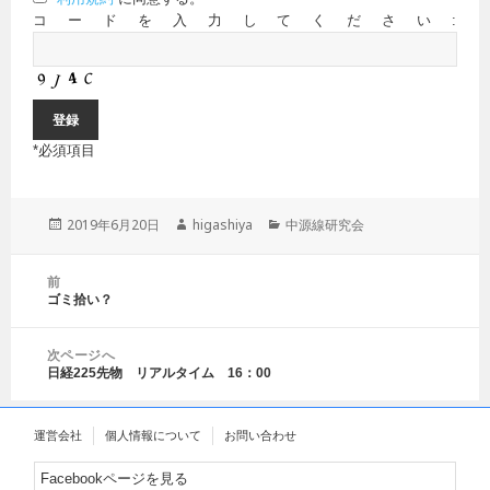
コードを入力してください:
*
必須項目
投
2019年6月20日
作
higashiya
カ
中源線研究会
稿
成
テ
日:
者
ゴ
投
前
リ
稿
ゴミ拾い？
前
ー
ナ
の
ビ
投
ゲ
次ページへ
稿:
日経225先物 リアルタイム 16：00
ー
次
シ
の
ョ
投
運営会社
個人情報について
お問い合わせ
ン
稿:
Facebookページを見る