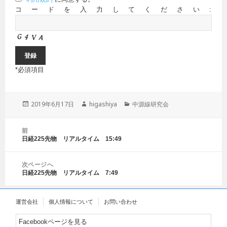
コードを入力してください:
*
必須項目
投
2019年6月17日
作
higashiya
カ
中源線研究会
稿
成
テ
日:
者
ゴ
投
前
リ
稿
日経225先物 リアルタイム 15:49
前
ー
ナ
の
ビ
投
ゲ
次ページへ
稿:
日経225先物 リアルタイム 7:49
ー
次
シ
の
ョ
投
運営会社
個人情報について
お問い合わせ
ン
稿:
Facebookページを見る