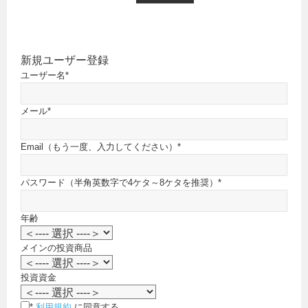
新規ユーザー登録
ユーザー名
*
メール
*
Email（もう一度、入力してください）
*
パスワード（半角英数字で4ケタ～8ケタを推奨）
*
年齢
メインの投資商品
投資資金
*
利用規約
に同意する。