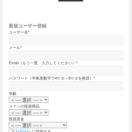
新規ユーザー登録
ユーザー名
*
メール
*
Email（もう一度、入力してください）
*
パスワード（半角英数字で4ケタ～8ケタを推奨）
*
年齢
メインの投資商品
投資資金
*
利用規約
に同意する。