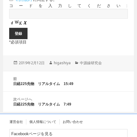
コードを入力してください:
*
必須項目
投
2019年2月12日
作
higashiya
カ
中源線研究会
稿
成
テ
日:
者
ゴ
投
前
リ
稿
日経225先物 リアルタイム 15:49
前
ー
ナ
の
ビ
投
ゲ
次ページへ
稿:
日経225先物 リアルタイム 7:49
ー
次
シ
の
ョ
投
運営会社
個人情報について
お問い合わせ
ン
稿:
Facebookページを見る