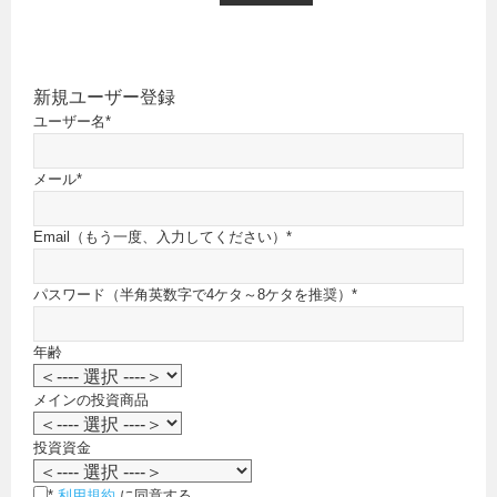
新規ユーザー登録
ユーザー名
*
メール
*
Email（もう一度、入力してください）
*
パスワード（半角英数字で4ケタ～8ケタを推奨）
*
年齢
メインの投資商品
投資資金
*
利用規約
に同意する。