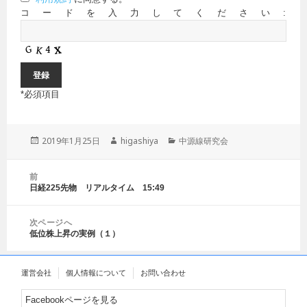
コードを入力してください:
*
必須項目
投
2019年1月25日
作
higashiya
カ
中源線研究会
稿
成
テ
日:
者
ゴ
投
前
リ
稿
日経225先物 リアルタイム 15:49
前
ー
ナ
の
ビ
投
ゲ
次ページへ
稿:
低位株上昇の実例（１）
ー
次
シ
の
ョ
投
運営会社
個人情報について
お問い合わせ
ン
稿:
Facebookページを見る