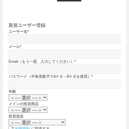
新規ユーザー登録
ユーザー名
*
メール
*
Email（もう一度、入力してください）
*
パスワード（半角英数字で4ケタ～8ケタを推奨）
*
年齢
メインの投資商品
投資資金
*
利用規約
に同意する。