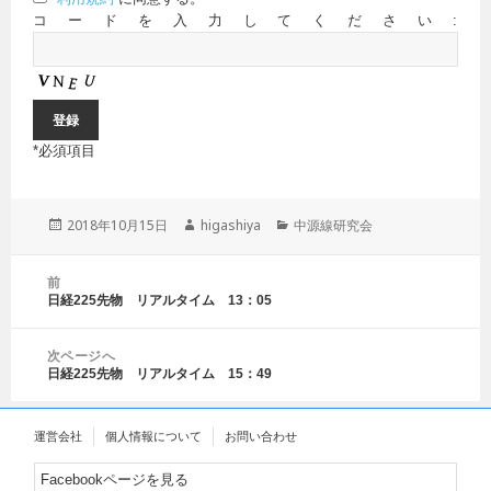
コードを入力してください:
*
必須項目
投
2018年10月15日
作
higashiya
カ
中源線研究会
稿
成
テ
日:
者
ゴ
投
前
リ
稿
日経225先物 リアルタイム 13：05
前
ー
ナ
の
ビ
投
ゲ
次ページへ
稿:
日経225先物 リアルタイム 15：49
ー
次
シ
の
ョ
投
運営会社
個人情報について
お問い合わせ
ン
稿:
Facebookページを見る