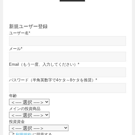
新規ユーザー登録
ユーザー名
*
メール
*
Email（もう一度、入力してください）
*
パスワード（半角英数字で4ケタ～8ケタを推奨）
*
年齢
メインの投資商品
投資資金
*
利用規約
に同意する。