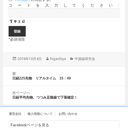
コードを入力してください:
*
必須項目
投
2018年10月4日
作
higashiya
カ
中源線研究会
稿
成
テ
日:
者
ゴ
投
前
リ
稿
日経225先物 リアルタイム 15：49
前
ー
ナ
の
ビ
投
ゲ
次ページへ
稿:
日経平均先物、つつみ足陰線で下落確定！
ー
次
シ
の
ョ
投
運営会社
個人情報について
お問い合わせ
ン
稿:
Facebookページを見る