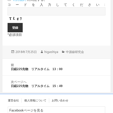
コードを入力してください:
*
必須項目
投
2018年7月25日
作
higashiya
カ
中源線研究会
稿
成
テ
日:
者
ゴ
投
前
リ
稿
日経225先物 リアルタイム 13：00
前
ー
ナ
の
ビ
投
ゲ
次ページへ
稿:
日経225先物 リアルタイム 15：49
ー
次
シ
の
ョ
投
運営会社
個人情報について
お問い合わせ
ン
稿:
Facebookページを見る