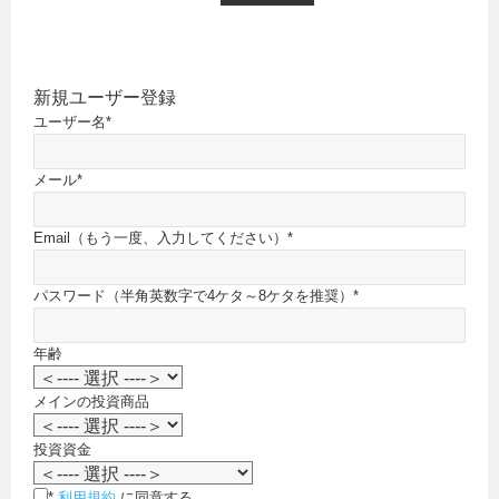
新規ユーザー登録
ユーザー名
*
メール
*
Email（もう一度、入力してください）
*
パスワード（半角英数字で4ケタ～8ケタを推奨）
*
年齢
メインの投資商品
投資資金
*
利用規約
に同意する。