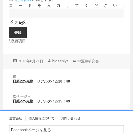
コードを入力してください:
*
必須項目
投
2018年6月21日
作
higashiya
カ
中源線研究会
稿
成
テ
日:
者
ゴ
投
前
リ
稿
日経225先物 リアルタイム10：40
前
ー
ナ
の
ビ
投
ゲ
次ページへ
稿:
日経225先物 リアルタイム15：49
ー
次
シ
の
ョ
投
運営会社
個人情報について
お問い合わせ
ン
稿:
Facebookページを見る