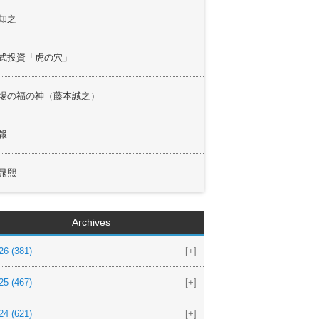
知之
式投資「虎の穴」
場の福の神（藤本誠之）
報
晁熙
Archives
26
(381)
[+]
25
(467)
[+]
24
(621)
[+]