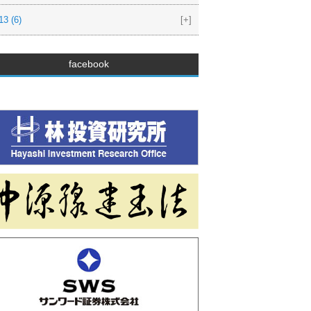
13
(6)
[+]
facebook