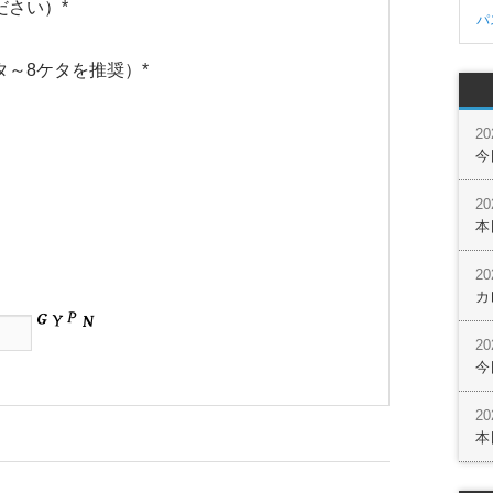
ださい）
*
パ
タ～8ケタを推奨）
*
2
今
2
本
2
カ
2
今
2
本