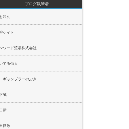
ブログ執筆者
村和久
澄ケイト
ンワード貿易株式会社
いてる仙人
ロギャンブラーのぶき
下誠
口新
田良政