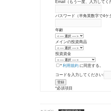
Email（もう一度、入力してく
パスワード（半角英数字で4ケ
年齢
メインの投資商品
投資資金
*
利用規約
に同意する。
コードを入力してください:
*
必須項目