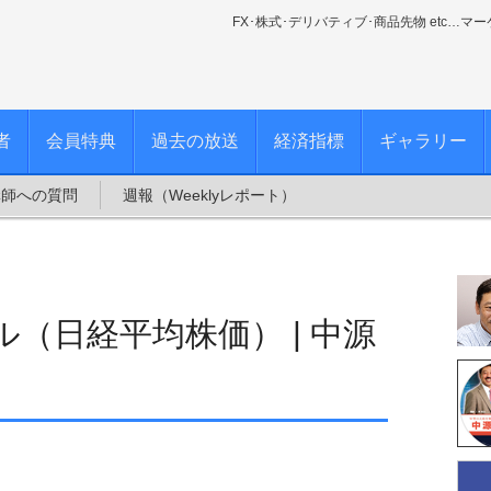
FX･株式･デリバティブ･商品先物 etc…マ
者
会員特典
過去の放送
経済指標
ギャラリー
講師への質問
週報（Weeklyレポート）
（日経平均株価） | 中源