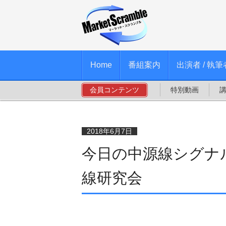
Home
番組案内
出演者 / 執筆
会員コンテンツ
特別動画
2018年6月7日
今日の中源線シグナル
線研究会