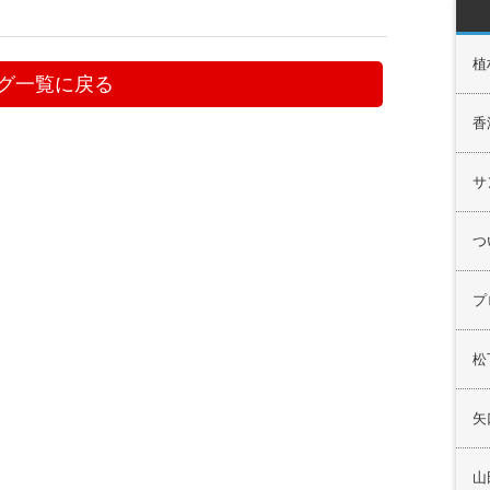
植
グ一覧に戻る
香
サ
つ
プ
松
矢
山