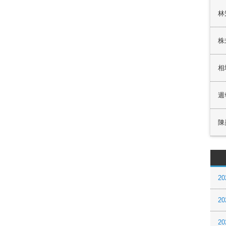
林
株
相
週
陳
20
20
20