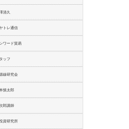
澤清久
ヤトレ通信
ンワード貿易
タッフ
源線研究会
本慎太郎
次郎講師
投資研究所