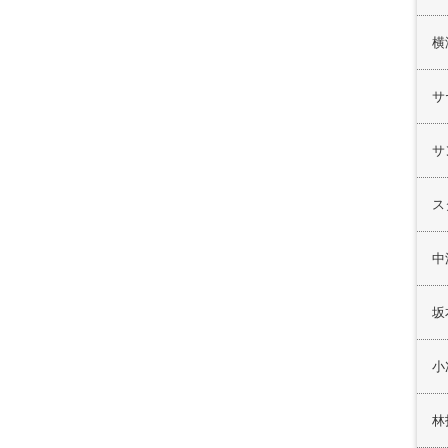
横
サ
サ
ス
中
坂
小
林