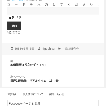
コードを入力してください:
*
必須項目
投
2018年5月15日
作
higashiya
カ
中源線研究会
稿
成
テ
日:
者
ゴ
投
前
リ
稿
株価指標は役立たず？（４）
前
ー
ナ
の
ビ
投
ゲ
次ページへ
稿:
日経225先物 リアルタイム 15：49
ー
次
シ
の
ョ
投
運営会社
個人情報について
お問い合わせ
ン
稿:
Facebookページを見る