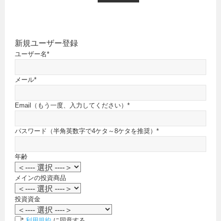
新規ユーザー登録
ユーザー名
*
メール
*
Email（もう一度、入力してください）
*
パスワード（半角英数字で4ケタ～8ケタを推奨）
*
年齢
メインの投資商品
投資資金
*
利用規約
に同意する。