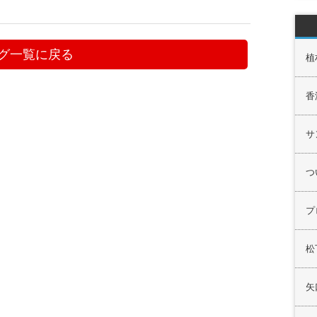
グ一覧に戻る
植
香
サ
つ
プ
松
矢