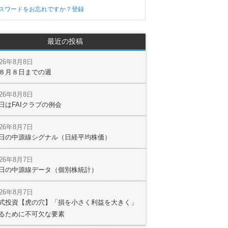
スワードをお忘れですか？
登録
最近の投稿
026年8月8日
８月８日までの週
026年8月8日
日はFAIクラブの例会
026年8月7日
日の中源線シグナル（日経平均株価）
026年8月7日
日の中源線データ（個別株統計）
026年8月7日
式投資【虎の穴】「損を小さく利益を大きく」
るために不可欠な要素