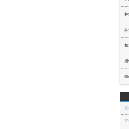
林
株
相
週
陳
20
20