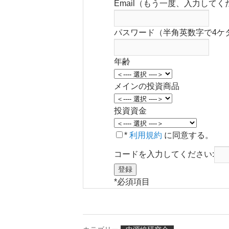
Email（もう一度、入力してく
パスワード（半角英数字で4ケ
年齢
メインの投資商品
投資資金
*
利用規約
に同意する。
コードを入力してください:
*
必須項目