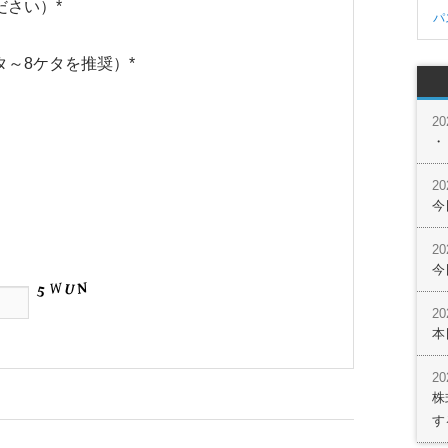
ださい）
*
パ
タ～8ケタを推奨）
*
2
・
2
今
2
今
2
本
2
株
す