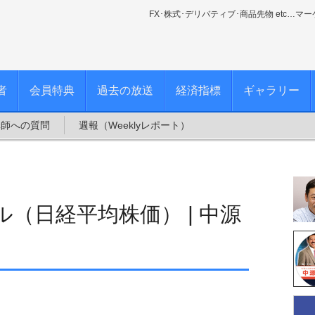
FX･株式･デリバティブ･商品先物 etc…マ
者
会員特典
過去の放送
経済指標
ギャラリー
講師への質問
週報（Weeklyレポート）
（日経平均株価） | 中源