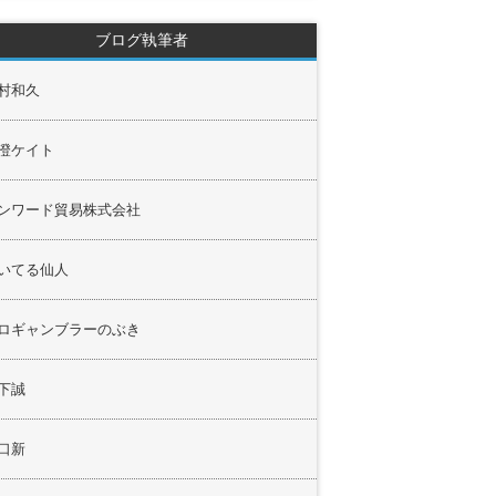
ブログ執筆者
村和久
澄ケイト
ンワード貿易株式会社
いてる仙人
ロギャンブラーのぶき
下誠
口新