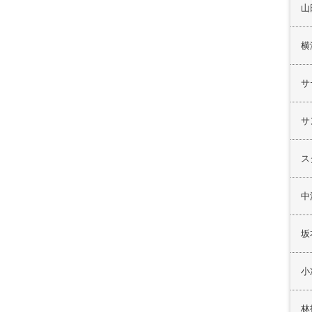
山
横
サ
サ
ス
中
坂
小
林