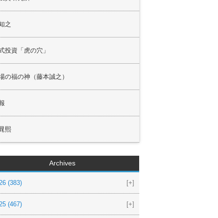
知之
式投資「虎の穴」
場の福の神（藤本誠之）
報
晁熙
Archives
26
(383)
[+]
25
(467)
[+]