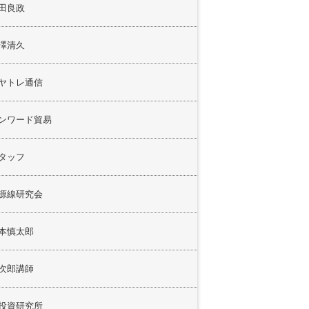
田良政
澤清久
ヤトレ通信
ンワード貿易
タッフ
源線研究会
本慎太郎
次郎講師
投資研究所