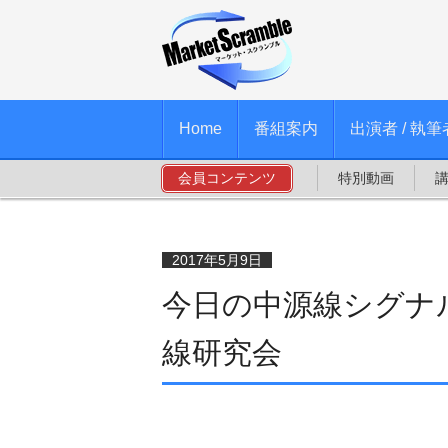
Home
番組案内
出演者 / 執筆
会員コンテンツ
特別動画
2017年5月9日
今日の中源線シグナル
線研究会