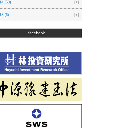
14
(50)
[+]
13
(6)
[+]
facebook