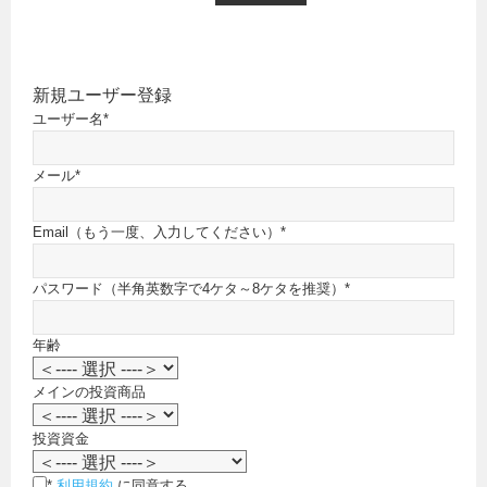
新規ユーザー登録
ユーザー名
*
メール
*
Email（もう一度、入力してください）
*
パスワード（半角英数字で4ケタ～8ケタを推奨）
*
年齢
メインの投資商品
投資資金
*
利用規約
に同意する。