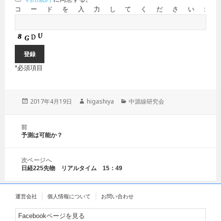
コードを入力してください:
*
必須項目
投
2017年4月19日
作
higashiya
カ
中源線研究会
稿
成
テ
日:
者
ゴ
投
前
リ
稿
予測は可能か？
前
ー
ナ
の
ビ
投
ゲ
次ページへ
稿:
日経225先物 リアルタイム 15：49
ー
次
シ
の
ョ
投
運営会社
個人情報について
お問い合わせ
ン
稿:
Facebookページを見る